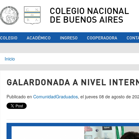
COLEGIO NACIONAL
DE BUENOS AIRES
COLEGIO
ACADÉMICO
INGRESO
COOPERADORA
CONT
Se encuentra usted aquí
Inicio
GALARDONADA A NIVEL INTER
Publicado en
Comunidad
Graduados
, el jueves 08 de agosto de 20