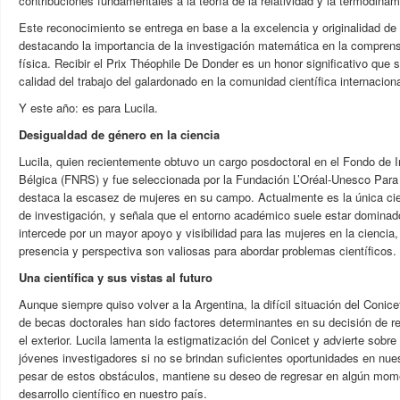
contribuciones fundamentales a la teoría de la relatividad y la termodinám
Este reconocimiento se entrega en base a la excelencia y originalidad de l
destacando la importancia de la investigación matemática en la comprensi
física. Recibir el Prix Théophile De Donder es un honor significativo que s
calidad del trabajo del galardonado en la comunidad científica internaciona
Y este año: es para Lucila.
Desigualdad de género en la ciencia
Lucila, quien recientemente obtuvo un cargo posdoctoral en el Fondo de I
Bélgica (FNRS) y fue seleccionada por la Fundación L’Oréal-Unesco Para 
destaca la escasez de mujeres en su campo. Actualmente es la única cie
de investigación, y señala que el entorno académico suele estar dominad
intercede por un mayor apoyo y visibilidad para las mujeres en la cienci
presencia y perspectiva son valiosas para abordar problemas científicos.
Una científica y sus vistas al futuro
Aunque siempre quiso volver a la Argentina, la difícil situación del Conice
de becas doctorales han sido factores determinantes en su decisión de re
el exterior. Lucila lamenta la estigmatización del Conicet y advierte sobre
jóvenes investigadores si no se brindan suficientes oportunidades en nue
pesar de estos obstáculos, mantiene su deseo de regresar en algún mome
desarrollo científico en nuestro país.