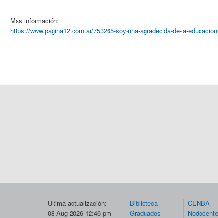
Más información:
https://www.pagina12.com.ar/753265-soy-una-agradecida-de-la-educacion-p
Última actualización:
Biblioteca
CENBA
08-Aug-2026 12:46 pm
Graduados
Nodocent