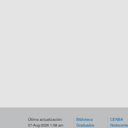
Última actualización:
Biblioteca
CENBA
07-Aug-2026 1:58 am
Graduados
Nodocent