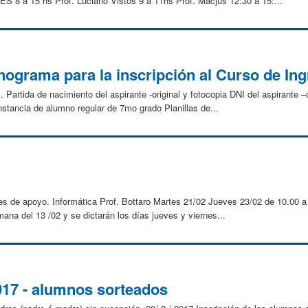
 a 15 hs Prof. Luciano Vistos 9 a 11hs Prof. Macjus 12:30 a 15:...
ograma para la inscripción al Curso de In
. Partida de nacimiento del aspirante -original y fotocopia DNI del aspirante –o
nstancia de alumno regular de 7mo grado Planillas de...
ses de apoyo. Informática Prof. Bottaro Martes 21/02 Jueves 23/02 de 10.00 a
na del 13 /02 y se dictarán los días jueves y viernes...
017 - alumnos sorteados