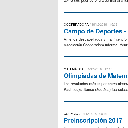
abrirá sus puertas el día de mañana l
COOPERADORA
16/12/2016 - 15:33
Campo de Deportes - 
Ante los descabellados y mal intencion
Asociación Cooperadora informa: Venim
MATEMÁTICA
15/12/2016 - 12:13
Olimpíadas de Matemá
Los resultados más importantes alcanz
Paul Louys Sanso (2do 2da) fue selecc
COLEGIO
15/12/2016 - 00:19
Preinscripción 2017