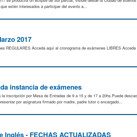
17 se producirá un eclipse de Sol parcial, visible desde la Ciudad de Bueno
que estén interesados a participar del evento a...
Marzo 2017
enes REGULARES Acceda aquí al cronograma de exámenes LIBRES Acceda a
nda instancia de exámenes
rá la inscripción por Mesa de Entradas de 9 a 15 y de 17 a 20hs.Puede desca
presentar por asignatura firmado por madre, padre tutor o encargado...
 de Inglés - FECHAS ACTUALIZADAS