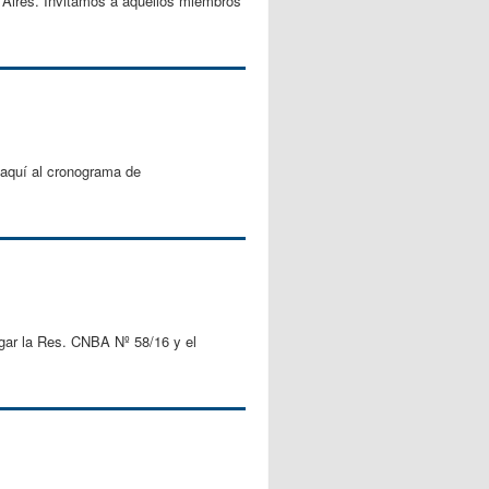
s Aires. Invitamos a aquellos miembros
quí al cronograma de
rgar la Res. CNBA Nº 58/16 y el