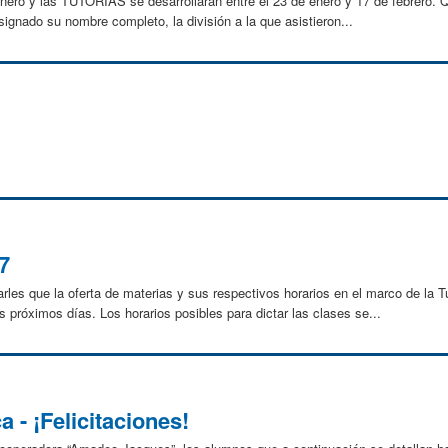
ero y las TUTORÍAS se desarrollarán entre el 23 de enero y 17 de febrero. Q
signado su nombre completo, la división a la que asistieron...
7
les que la oferta de materias y sus respectivos horarios en el marco de la T
s próximos días. Los horarios posibles para dictar las clases se...
a - ¡Felicitaciones!