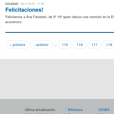
COLEGIO
02/11/2015 - 17:39
Felicitaciones!
Felicitamos a Ana Fainstein, de 5º 10ª quien obtuvo una mención en la
económico.
« primera
‹ anterior
…
115
116
117
118
Páginas
Última actualización:
Biblioteca
CENBA