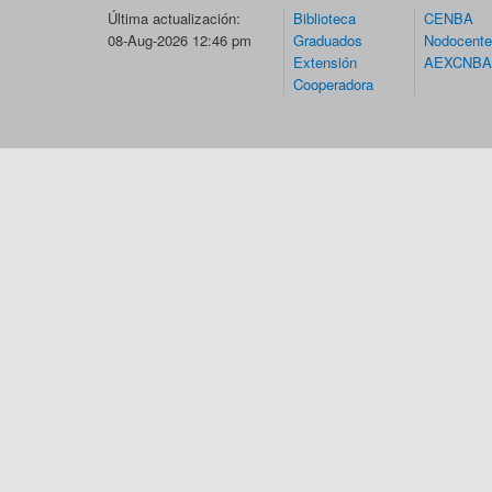
Última actualización:
Biblioteca
CENBA
08-Aug-2026 12:46 pm
Graduados
Nodocent
Extensión
AEXCNBA
Cooperadora