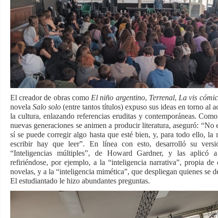
El creador de obras como
El niño argentino
,
Terrenal
,
La vis cómi
novela
Salo solo
(entre tantos títulos) expuso sus ideas en torno al a
la cultura, enlazando referencias eruditas y contemporáneas. Como
nuevas generaciones se animen a producir literatura, aseguró: “No e
sí se puede corregir algo hasta que esté bien, y, para todo ello, la
escribir hay que leer”. En línea con esto, desarrolló su versi
“Inteligencias múltiples”, de
Howard Gardner, y las aplicó a 
refiriéndose, por ejemplo, a la “inteligencia narrativa”, propia de
novelas, y a la “inteligencia mimética”, que despliegan quienes se d
El estudiantado le hizo abundantes preguntas.