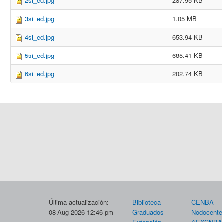
2si_ed.jpg
287.95 KB
3si_ed.jpg
1.05 MB
4si_ed.jpg
653.94 KB
5si_ed.jpg
685.41 KB
6si_ed.jpg
202.74 KB
Última actualización:
Biblioteca
CENBA
08-Aug-2026 12:46 pm
Graduados
Nodocent
Extensión
AEXCNBA