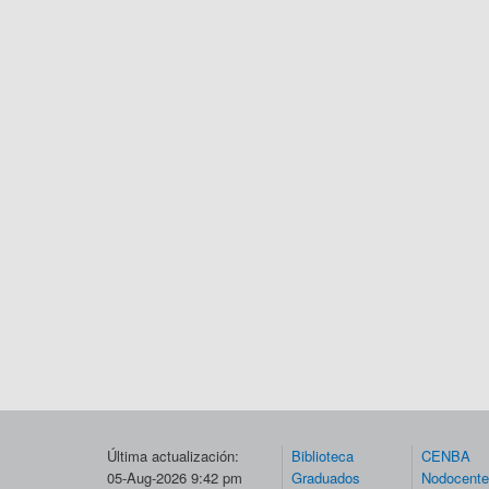
Última actualización:
Biblioteca
CENBA
05-Aug-2026 9:42 pm
Graduados
Nodocent