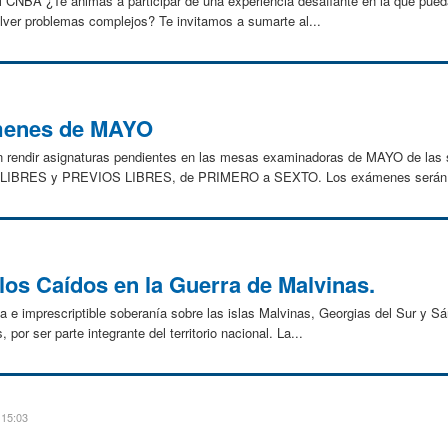
del CNBA ¿Te animás a participar de una experiencia desafiante en la que pue
olver problemas complejos? Te invitamos a sumarte al...
ámenes de MAYO
iten rendir asignaturas pendientes en las mesas examinadoras de MAYO de la
IBRES y PREVIOS LIBRES, de PRIMERO a SEXTO. Los exámenes serán d
 los Caídos en la Guerra de Malvinas.
ima e imprescriptible soberanía sobre las islas Malvinas, Georgias del Sur y S
por ser parte integrante del territorio nacional. La...
 15:03