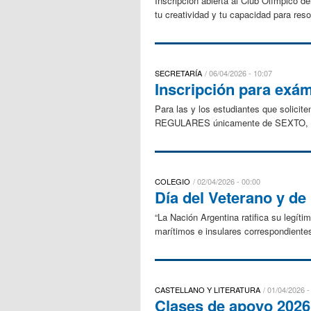
Inscripción abierta al Club Olímpico 
tu creatividad y tu capacidad para res
SECRETARÍA
06/04/2026 - 10:07
Inscripción para ex
Para las y los estudiantes que solic
REGULARES únicamente de SEXTO, L
COLEGIO
02/04/2026 - 00:00
Día del Veterano y de
“La Nación Argentina ratifica su legít
marítimos e insulares correspondientes, 
CASTELLANO Y LITERATURA
01/04/2026 -
Clases de apoyo 2026