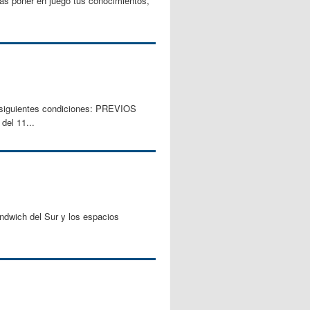
das poner en juego tus conocimientos,
s siguientes condiciones: PREVIOS
el 11...
ándwich del Sur y los espacios