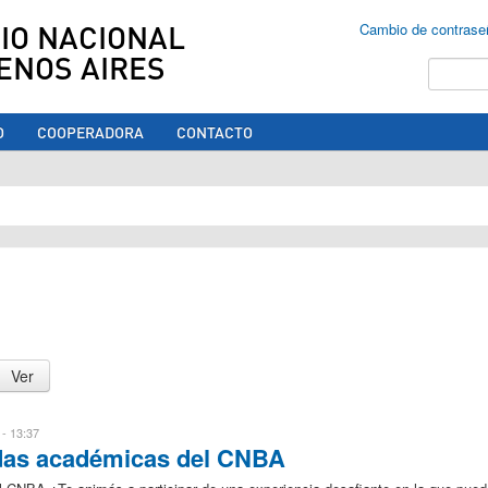
IO NACIONAL
Cambio de contrase
ENOS AIRES
Buscar
O
COOPERADORA
CONTACTO
ed aquí
 - 13:37
adas académicas del CNBA