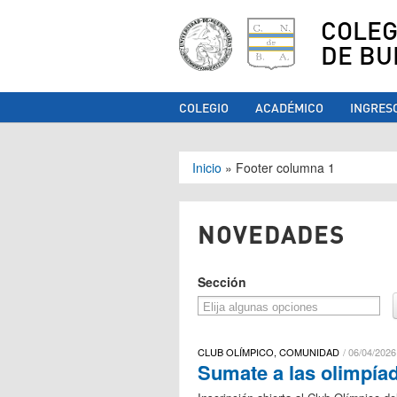
COLEG
DE BU
COLEGIO
ACADÉMICO
INGRES
Se encuentra ust
Inicio
»
Footer columna 1
NOVEDADES
Sección
CLUB OLÍMPICO, COMUNIDAD
06/04/2026
Sumate a las olimpí