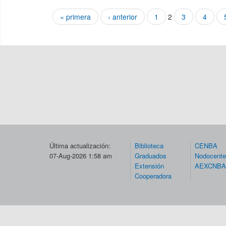
« primera
‹ anterior
1
2
3
4
Páginas
Última actualización:
Biblioteca
CENBA
07-Aug-2026 1:58 am
Graduados
Nodocent
Extensión
AEXCNBA
Cooperadora