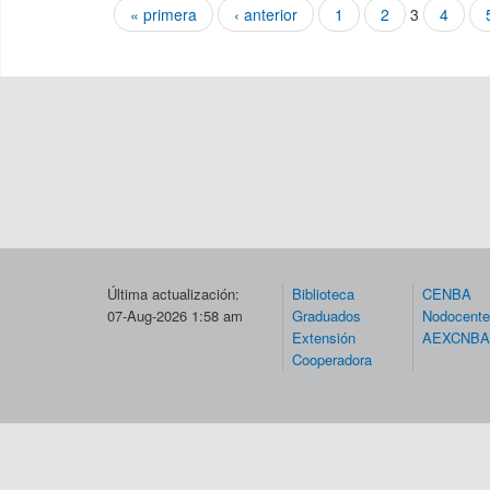
« primera
‹ anterior
1
2
3
4
Páginas
Última actualización:
Biblioteca
CENBA
07-Aug-2026 1:58 am
Graduados
Nodocent
Extensión
AEXCNBA
Cooperadora