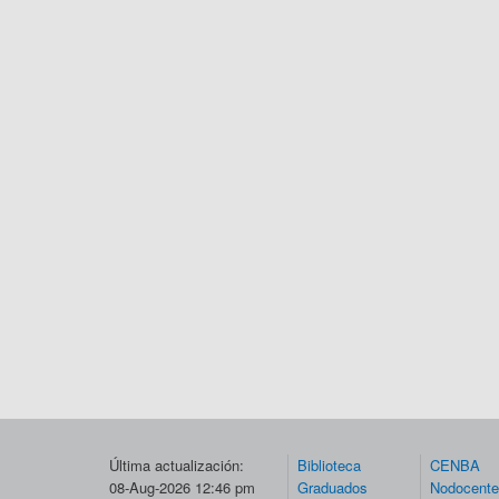
Última actualización:
Biblioteca
CENBA
08-Aug-2026 12:46 pm
Graduados
Nodocent