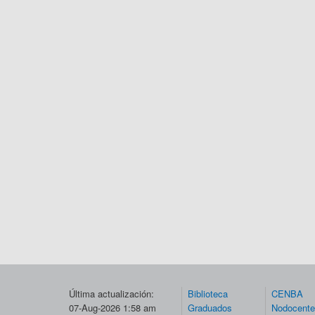
Última actualización:
Biblioteca
CENBA
07-Aug-2026 1:58 am
Graduados
Nodocent