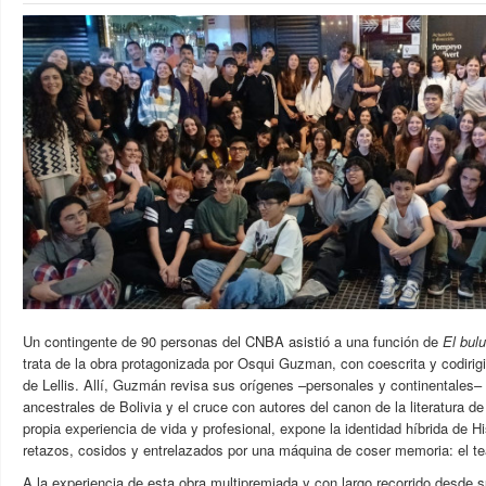
Un contingente de 90 personas del CNBA asistió a una función de
El bulu
trata de la obra protagonizada por Osqui Guzman, con coescrita y codirig
de Lellis. Allí, Guzmán revisa sus orígenes –personales y continentales– 
ancestrales de Bolivia y el cruce con autores del canon de la literatura 
propia experiencia de vida y profesional, expone la identidad híbrida de
retazos, cosidos y entrelazados por una máquina de coser memoria: el teat
A la experiencia de esta obra multipremiada y con largo recorrido desde 