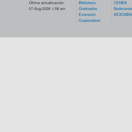
Última actualización:
Biblioteca
CENBA
07-Aug-2026 1:58 am
Graduados
Nodocent
Extensión
AEXCNBA
Cooperadora