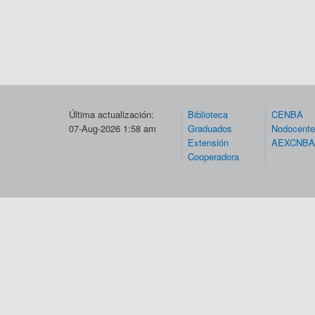
Última actualización:
Biblioteca
CENBA
07-Aug-2026 1:58 am
Graduados
Nodocent
Extensión
AEXCNBA
Cooperadora