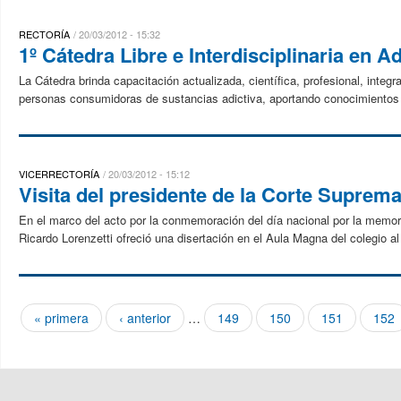
RECTORÍA
20/03/2012 - 15:32
1º Cátedra Libre e Interdisciplinaria en 
La Cátedra brinda capacitación actualizada, científica, profesional, integra
personas consumidoras de sustancias adictiva, aportando conocimientos 
VICERRECTORÍA
20/03/2012 - 15:12
Visita del presidente de la Corte Suprema
En el marco del acto por la conmemoración del día nacional por la memoria
Ricardo Lorenzetti ofreció una disertación en el Aula Magna del colegio al
« primera
‹ anterior
…
149
150
151
152
Páginas