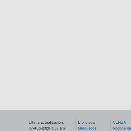
Última actualización:
Biblioteca
CENBA
07-Aug-2026 1:58 am
Graduados
Nodocent