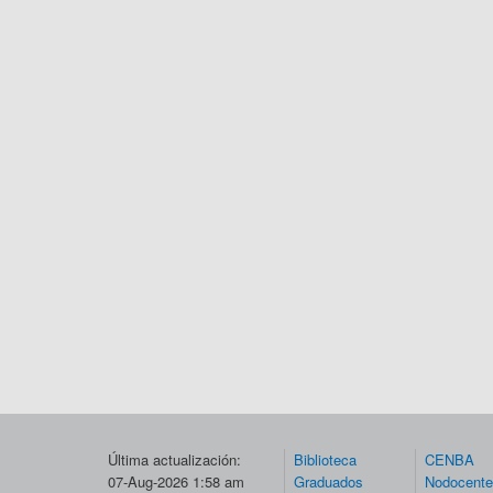
Última actualización:
Biblioteca
CENBA
07-Aug-2026 1:58 am
Graduados
Nodocent