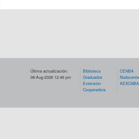
Última actualización:
Biblioteca
CENBA
08-Aug-2026 12:46 pm
Graduados
Nodocent
Extensión
AEXCNBA
Cooperadora