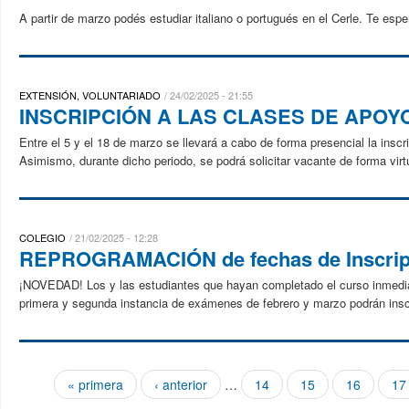
A partir de marzo podés estudiar italiano o portugués en el Cerle. Te esp
EXTENSIÓN, VOLUNTARIADO
24/02/2025 - 21:55
INSCRIPCIÓN A LAS CLASES DE APOY
Entre el 5 y el 18 de marzo se llevará a cabo de forma presencial la ins
Asimismo, durante dicho periodo, se podrá solicitar vacante de forma virt
COLEGIO
21/02/2025 - 12:28
REPROGRAMACIÓN de fechas de Inscripc
¡NOVEDAD! Los y las estudiantes que hayan completado el curso inmediato 
primera y segunda instancia de exámenes de febrero y marzo podrán inscri
« primera
‹ anterior
…
14
15
16
17
Páginas