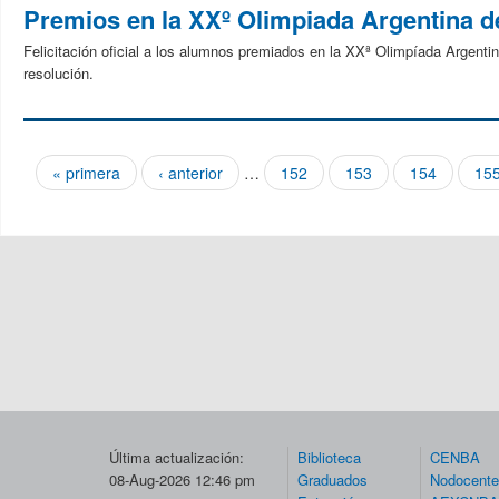
Premios en la XXº Olimpiada Argentina 
Felicitación oficial a los alumnos premiados en la XXª Olimpíada Argenti
resolución.
« primera
‹ anterior
…
152
153
154
15
Páginas
Última actualización:
Biblioteca
CENBA
08-Aug-2026 12:46 pm
Graduados
Nodocent