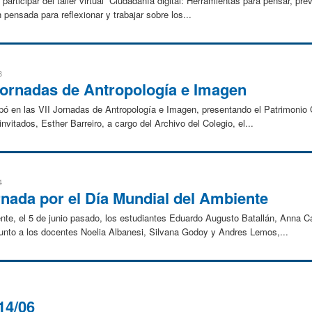
participar del taller virtual “Ciudadanía digital: Herramientas para pensar, pre
pensada para reflexionar y trabajar sobre los...
8
 Jornadas de Antropología e Imagen
pó en las VII Jornadas de Antropología e Imagen, presentando el Patrimonio C
nvitados, Esther Barreiro, a cargo del Archivo del Colegio, el...
4
rnada por el Día Mundial del Ambiente
te, el 5 de junio pasado, los estudiantes Eduardo Augusto Batallán, Anna Ca
to a los docentes Noelia Albanesi, Silvana Godoy y Andres Lemos,...
14/06