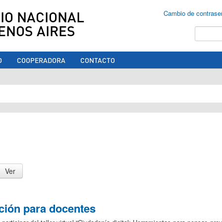
IO NACIONAL
Cambio de contrase
ENOS AIRES
Buscar
O
COOPERADORA
CONTACTO
ed aquí
ación para docentes