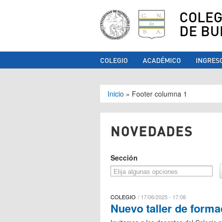
COLEG
DE BU
COLEGIO
ACADÉMICO
INGRES
Se encuentra ust
Inicio
»
Footer columna 1
NOVEDADES
Sección
COLEGIO
17/06/2025 - 17:08
Nuevo taller de form