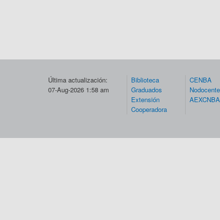
Última actualización:
Biblioteca
CENBA
07-Aug-2026 1:58 am
Graduados
Nodocent
Extensión
AEXCNBA
Cooperadora