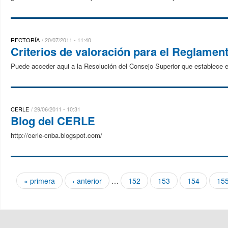
RECTORÍA
20/07/2011 - 11:40
Criterios de valoración para el Reglamen
Puede acceder aqui a la Resolución del Consejo Superior que establece e
CERLE
29/06/2011 - 10:31
Blog del CERLE
http://cerle-cnba.blogspot.com/
« primera
‹ anterior
…
152
153
154
15
Páginas