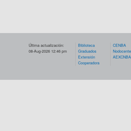
Última actualización:
Biblioteca
CENBA
08-Aug-2026 12:46 pm
Graduados
Nodocent
Extensión
AEXCNBA
Cooperadora