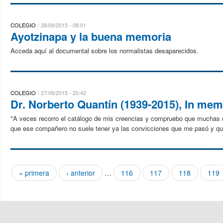
COLEGIO
28/09/2015 - 08:01
Ayotzinapa y la buena memoria
Acceda aquí al documental sobre los normalistas desaparecidos.
COLEGIO
27/09/2015 - 20:42
Dr. Norberto Quantín (1939-2015), In me
"A veces recorro el catálogo de mis creencias y compruebo que muchas d
que ese compañero no suele tener ya las convicciones que me pasó y qui
« primera
‹ anterior
…
116
117
118
119
Páginas