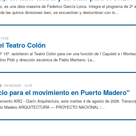
, es una obra maestra de Federico García Lorca. Integra el programa de 2º añ
de las quince divisiones leen, se encuentran y deslumbran con lo...
 14:28
el Teatro Colón
º 15ª. asistieron al Teatro Colón para ver una función de I Capuleti e i Monte
ino Pidò y dirección escénica de Pablo Maritano. La...
D
04/08/2026 - 12:45
cio para el movimiento en Puerto Madero"
lemento ARQ - Clarín Arquitectura, este martes 4 de agosto de 2026. Transcri
 Puerto Madero ARQUITECTURA — PROYECTO NACIONAL /...