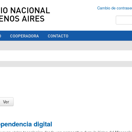
IO NACIONAL
Cambio de contrase
ENOS AIRES
Buscar
O
COOPERADORA
CONTACTO
ed aquí
ependencia digital