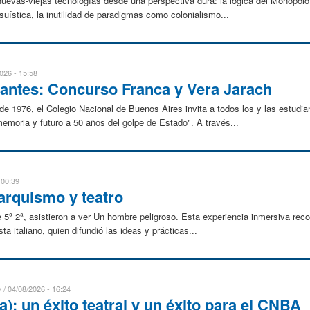
uevas-viejas tecnologías desde una perspectiva dura: la lógica del Monopolo 
suística, la inutilidad de paradigmas como colonialismo...
026 - 15:58
iantes: Concurso Franca y Vera Jarach
e 1976, el Colegio Nacional de Buenos Aires invita a todos los y las estudia
emoria y futuro a 50 años del golpe de Estado". A través...
 00:39
narquismo y teatro
de 5º 2ª, asistieron a ver Un hombre peligroso. Esta experiencia inmersiva reco
ta italiano, quien difundió las ideas y prácticas...
D
04/08/2026 - 16:24
a): un éxito teatral y un éxito para el CNBA