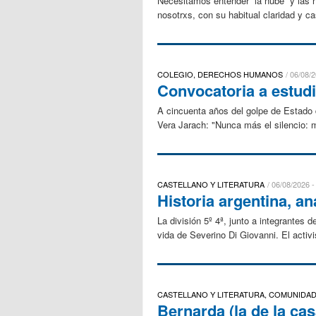
Necesitamos entender “la nube” y las n
nosotrxs, con su habitual claridad y ca
COLEGIO, DERECHOS HUMANOS
06/08/2
Convocatoria a estud
A cincuenta años del golpe de Estado d
Vera Jarach: "Nunca más el silencio: m
CASTELLANO Y LITERATURA
06/08/2026 -
Historia argentina, a
La división 5º 4ª, junto a integrantes 
vida de Severino Di Giovanni. El activis
CASTELLANO Y LITERATURA, COMUNIDA
Bernarda (la de la cas