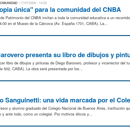
 COMUNIDAD
17/07/2026 - 14:02
Copia única" para la comunidad del CNBA
de Patrimonio del CNBA invitan a toda la comunidad educativa a un recorrido 
 14:00 en el Museo de la Cárcova (Av. España 1701, CABA). La...
Barovero presenta su libro de dibujos y pint
cer libro de dibujos y pinturas de Diego Barovero, profesor y vicerrector del tu
le 502, CABA). La obra será presentada por los...
 Sanguinetti: una vida marcada por el Col
ofesor y alumno graduado del Colegio Nacional de Buenos Aires, institución q
 y ante todo, como un colegial. Por motivos éticos y...