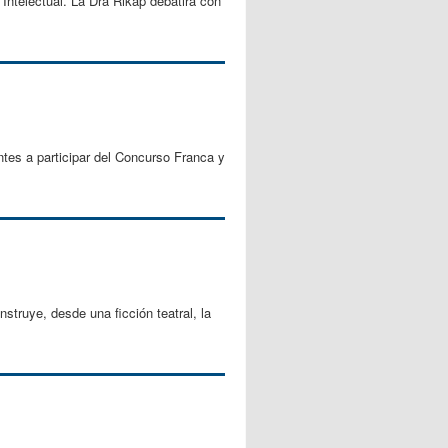
Intelectual. La Dra Rikap debatirá con
ntes a participar del Concurso Franca y
nstruye, desde una ficción teatral, la