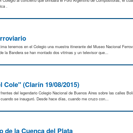
 Colegio al concierto que brindará el Foro Argentino de Compositoras, el cual
ca .
rroviario
ima tenemos en el Colegio una muestra itinerante del Museo Nacional Ferrovia
de la Bandera se han montado dos vitrinas y un televisor que...
l Cole" (Clarín 19/08/2015)
frentes del legendario Colegio Nacional de Buenos Aires sobre las calles Bol
38 cuando se inauguró. Desde hace días, cuando me cruzo con...
 de la Cuenca del Plata