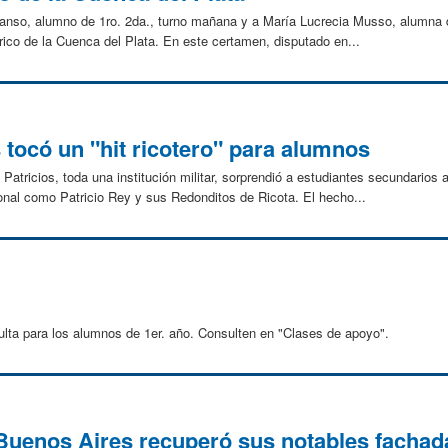
 Sanso, alumno de 1ro. 2da., turno mañana y a María Lucrecia Musso, alumna d
rico de la Cuenca del Plata. En este certamen, disputado en...
 tocó un "hit ricotero" para alumnos
tricios, toda una institución militar, sorprendió a estudiantes secundarios a
nal como Patricio Rey y sus Redonditos de Ricota. El hecho...
lta para los alumnos de 1er. año. Consulten en "Clases de apoyo".
Buenos Aires recuperó sus notables fachada