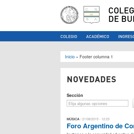
COLEG
DE BU
COLEGIO
ACADÉMICO
INGRES
Se encuentra ust
Inicio
»
Footer columna 1
NOVEDADES
Sección
MÚSICA
21/08/2015 - 12:23
Foro Argentino de C