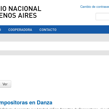
IO NACIONAL
Cambio de contrase
ENOS AIRES
Buscar
O
COOPERADORA
CONTACTO
ed aquí
ompositoras en Danza