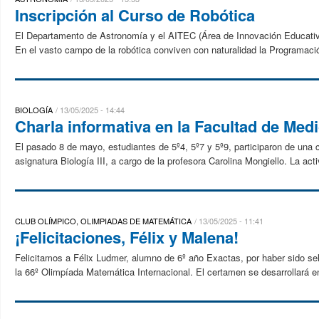
Inscripción al Curso de Robótica
El Departamento de Astronomía y el AITEC (Área de Innovación Educativa 
En el vasto campo de la robótica conviven con naturalidad la Programació
BIOLOGÍA
13/05/2025 - 14:44
Charla informativa en la Facultad de Med
El pasado 8 de mayo, estudiantes de 5º4, 5º7 y 5º9, participaron de una 
asignatura Biología III, a cargo de la profesora Carolina Mongiello. La act
CLUB OLÍMPICO, OLIMPIADAS DE MATEMÁTICA
13/05/2025 - 11:41
¡Felicitaciones, Félix y Malena!
Felicitamos a Félix Ludmer, alumno de 6º año Exactas, por haber sido se
la 66º Olimpíada Matemática Internacional. El certamen se desarrollará ent