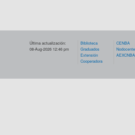
Última actualización:
Biblioteca
CENBA
08-Aug-2026 12:46 pm
Graduados
Nodocent
Extensión
AEXCNBA
Cooperadora