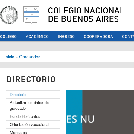
COLEGIO NACIONAL
DE BUENOS AIRES
COLEGIO
ACADÉMICO
INGRESO
COOPERADORA
CONT
Se encuentra usted aquí
Inicio
»
Graduados
DIRECTORIO
Directorio
Actualizá tus datos de
graduado
Fondo Horizontes
Orientación vocacional
Mandatos