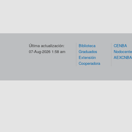
Última actualización:
Biblioteca
CENBA
07-Aug-2026 1:58 am
Graduados
Nodocent
Extensión
AEXCNBA
Cooperadora