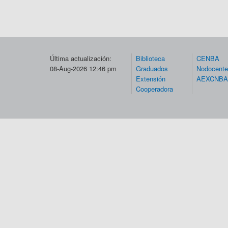
Última actualización:
Biblioteca
CENBA
08-Aug-2026 12:46 pm
Graduados
Nodocent
Extensión
AEXCNBA
Cooperadora