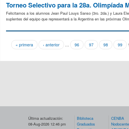
Torneo Selectivo para la 28a. Olimpíada 
Felicitamos a los alumnos Jean Paul Louys Sanso (3ro. 2da.) y Laura El
suplentes del equipo que representará a la Argentina en las próximas Oli
« primera
‹ anterior
…
96
97
98
99
Páginas
Última actualización:
Biblioteca
CENBA
08-Aug-2026 12:46 pm
Graduados
Nodocent