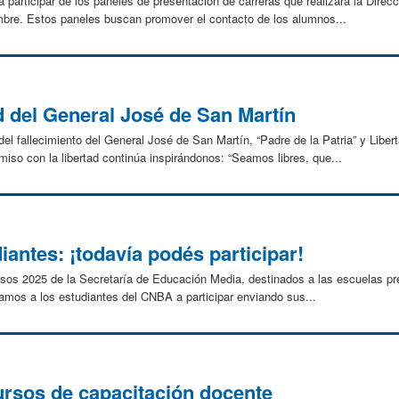
 participar de los paneles de presentación de carreras que realizará la Direcc
bre. Estos paneles buscan promover el contacto de los alumnos...
d del General José de San Martín
 fallecimiento del General José de San Martín, “Padre de la Patria” y Liber
iso con la libertad continúa inspirándonos: “Seamos libres, que...
antes: ¡todavía podés participar!
rsos 2025 de la Secretaría de Educación Media, destinados a las escuelas pre
amos a los estudiantes del CNBA a participar enviando sus...
1
cursos de capacitación docente