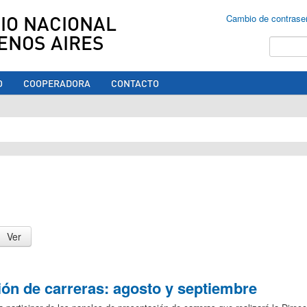
IO NACIONAL
Cambio de contrase
ENOS AIRES
Buscar
O
COOPERADORA
CONTACTO
ed aquí
ón de carreras: agosto y septiembre