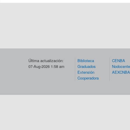
Última actualización:
Biblioteca
CENBA
07-Aug-2026 1:58 am
Graduados
Nodocent
Extensión
AEXCNBA
Cooperadora