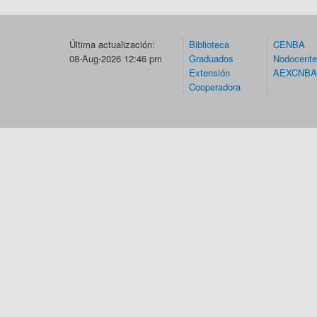
Última actualización:
Biblioteca
CENBA
08-Aug-2026 12:46 pm
Graduados
Nodocent
Extensión
AEXCNBA
Cooperadora