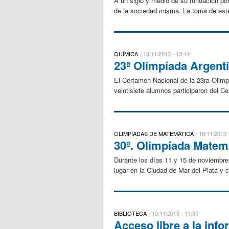
A un siglo y medio de su fundación por
de la sociedad misma. La toma de este
QUÍMICA
18/11/2013 - 13:42
23ª Olimpíada Argenti
El Certamen Nacional de la 23ra Olimpí
veintisiete alumnos participaron del C
OLIMPIADAS DE MATEMÁTICA
18/11/2013 
30º. Olimpíada Matemá
Durante los días 11 y 15 de noviembre
lugar en la Ciudad de Mar del Plata y c
BIBLIOTECA
15/11/2013 - 11:30
Acceso libre a la inf