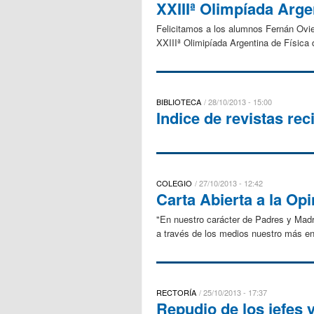
XXIIIª Olimpíada Arge
Felicitamos a los alumnos Fernán Ovied
XXIIIª Olimipíada Argentina de Física d
BIBLIOTECA
28/10/2013 - 15:00
Indice de revistas rec
COLEGIO
27/10/2013 - 12:42
Carta Abierta a la Op
"En nuestro carácter de Padres y Mad
a través de los medios nuestro más en
RECTORÍA
25/10/2013 - 17:37
Repudio de los jefes 