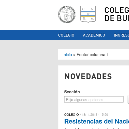
COLEG
DE BU
COLEGIO
ACADÉMICO
INGRES
Se encuentra ust
Inicio
»
Footer columna 1
NOVEDADES
Sección
COLEGIO
18/11/2013 - 15:50
Resistencias del Nac