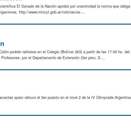
 científica El Senado de la Nación aprobó por unanimidad la norma que obliga a
stigaciones. http://www.mincyt.gob.ar/noticias/es-...
ón
Colón podrán retirarse en el Colegio (Bolívar 263) a partir de las 17.00 hs. d
: Profesores: por el Departamento de Extensión (3er piso, S....
exactas quien obtuvo el 3er puesto en el nivel 2 de la IV Olimpíada Argentin