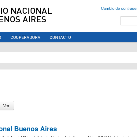
IO NACIONAL
Cambio de contrase
ENOS AIRES
Buscar
O
COOPERADORA
CONTACTO
ed aquí
ional Buenos Aires