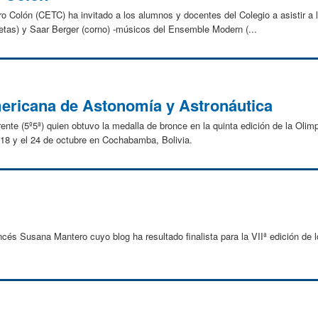
o Colón (CETC) ha invitado a los alumnos y docentes del Colegio a asistir a 
etas) y Saar Berger (corno) -músicos del Ensemble Modern (...
ericana de Astonomía y Astronáutica
arente (5º5ª) quien obtuvo la medalla de bronce en la quinta edición de la Oli
 18 y el 24 de octubre en Cochabamba, Bolivia.
rancés Susana Mantero cuyo blog ha resultado finalista para la VIIª edición de