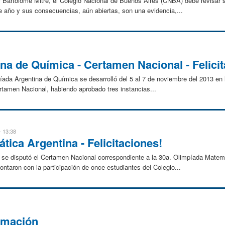
 Bartolomé Mitre, el Colegio Nacional de Buenos Aires (CNBA) debe revisar su
 año y sus consecuencias, aún abiertas, son una evidencia,...
na de Química - Certamen Nacional - Felicit
ada Argentina de Química se desarrolló del 5 al 7 de noviembre del 2013 en l
ertamen Nacional, habiendo aprobado tres instancias...
- 13:38
tica Argentina - Felicitaciones!
 se disputó el Certamen Nacional correspondiente a la 30a. Olimpíada Matemá
ontaron con la participación de once estudiantes del Colegio...
ormación