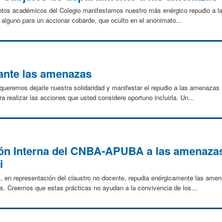
ntos académicos del Colegio manifestamos nuestro más enérgico repudio a la
o alguno para un accionar cobarde, que oculto en el anonimato...
nte las amenazas
remos dejarle nuestra solidaridad y manifestar el repudio a las amenazas r
ra realizar las acciones que usted considere oportuno incluirla. Un...
ón Interna del CNBA-APUBA a las amenazas 
i
en representación del claustro no docente, repudia enérgicamente las amena
os. Creemos que estas prácticas no ayudan a la convivencia de los...