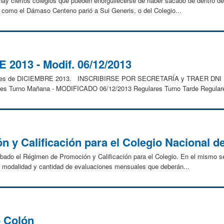
, hay ciertos colegios que pueden enorgullecerse de haber sacado de dentro d
como el Dámaso Centeno parió a Sui Generis, o del Colegio...
2013 - Modif. 06/12/2013
menes de DICIEMBRE 2013. INSCRIBIRSE POR SECRETARÍA y TRAER DNI
ulares Turno Mañana - MODIFICADO 06/12/2013 Regulares Turno Tarde Regulare
 y Calificación para el Colegio Nacional d
bado el Régimen de Promoción y Calificación para el Colegio. En el mismo se 
 la modalidad y cantidad de evaluaciones mensuales que deberán...
o Colón