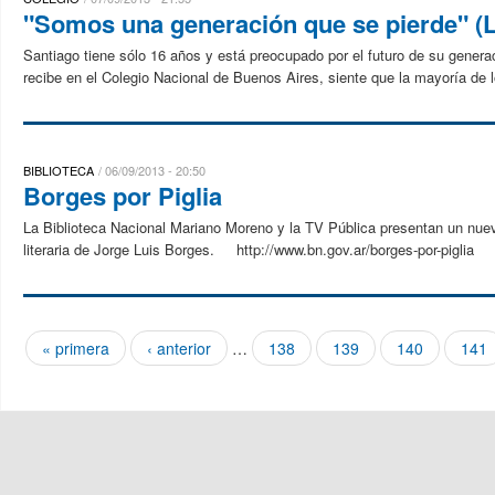
"Somos una generación que se pierde" (L
Santiago tiene sólo 16 años y está preocupado por el futuro de su generac
recibe en el Colegio Nacional de Buenos Aires, siente que la mayoría de l
BIBLIOTECA
06/09/2013 - 20:50
Borges por Piglia
La Biblioteca Nacional Mariano Moreno y la TV Pública presentan un nuevo 
literaria de Jorge Luis Borges. http://www.bn.gov.ar/borges-por-piglia
« primera
‹ anterior
…
138
139
140
141
Páginas