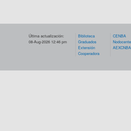
Última actualización:
Biblioteca
CENBA
08-Aug-2026 12:46 pm
Graduados
Nodocent
Extensión
AEXCNBA
Cooperadora