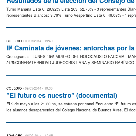
Resultados de la elección del Consejo de
Turno Mañana Lista 6: 29.92% Lista 263: 52.75% - 3 representantes Blanc
representantes Blancos: 3.76% Turno Vespertino Lista 6: 46.08% - 1 repre
COLEGIO
09/05/2014 - 19:40
IIª Caminata de jóvenes: antorchas por l
Cronograma: LUNES 19/5:MUSEO DEL HOLOCAUSTO-FACCMA MAR
21/5:CONFRATERNIDAD JUDEOCRISTIANA y SEMINARIO RABÍNICO
COLEGIO
09/05/2014 - 19:36
"El futuro es nuestro" (documental)
El 9 de mayo a las 21.30 hs, se estrena por canal Encuentro "El futuro es
los alumnos desaparecidos del Colegio Nacional de Buenos Aires. El docum
FRANCÉS
06/05/2014 - 12:05