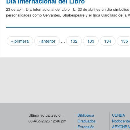
Día Internacional del Libro
23 de abril. Día Internacional del Libro El 23 de abril es un día simbólico
personalidades como Cervantes, Shakespeare y el Inca Garcilaso de la V
« primera
‹ anterior
…
132
133
134
135
Páginas
Última actualización:
Biblioteca
CENBA
08-Aug-2026 12:46 pm
Graduados
Nodocent
Extensión
AEXCNBA