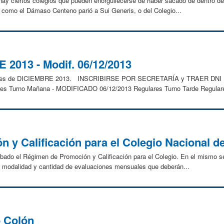
, hay ciertos colegios que pueden enorgullecerse de haber sacado de dentro d
como el Dámaso Centeno parió a Sui Generis, o del Colegio...
2013 - Modif. 06/12/2013
menes de DICIEMBRE 2013. INSCRIBIRSE POR SECRETARÍA y TRAER DNI
ulares Turno Mañana - MODIFICADO 06/12/2013 Regulares Turno Tarde Regulare
 y Calificación para el Colegio Nacional d
bado el Régimen de Promoción y Calificación para el Colegio. En el mismo se 
 la modalidad y cantidad de evaluaciones mensuales que deberán...
o Colón