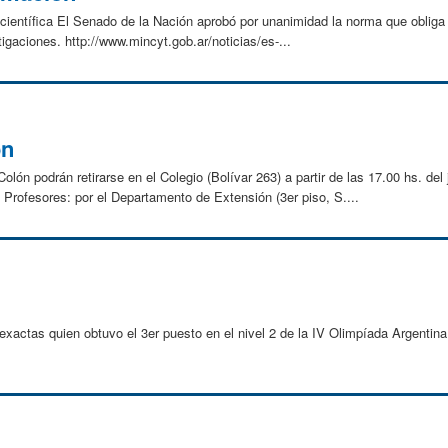
 científica El Senado de la Nación aprobó por unanimidad la norma que obliga a
stigaciones. http://www.mincyt.gob.ar/noticias/es-...
ón
Colón podrán retirarse en el Colegio (Bolívar 263) a partir de las 17.00 hs. d
: Profesores: por el Departamento de Extensión (3er piso, S....
exactas quien obtuvo el 3er puesto en el nivel 2 de la IV Olimpíada Argentin