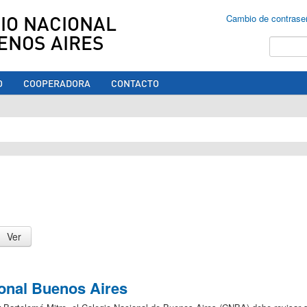
IO NACIONAL
Cambio de contrase
ENOS AIRES
Buscar
O
COOPERADORA
CONTACTO
ed aquí
ional Buenos Aires