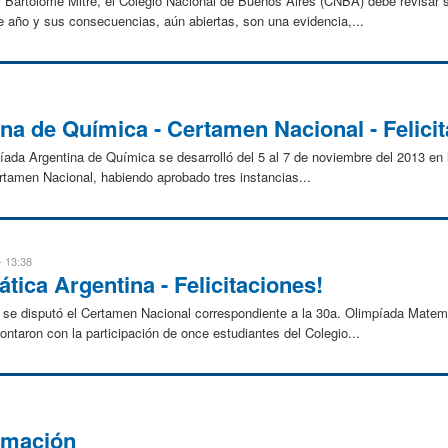
 Bartolomé Mitre, el Colegio Nacional de Buenos Aires (CNBA) debe revisar su
 año y sus consecuencias, aún abiertas, son una evidencia,...
na de Química - Certamen Nacional - Felicit
ada Argentina de Química se desarrolló del 5 al 7 de noviembre del 2013 en l
ertamen Nacional, habiendo aprobado tres instancias...
- 13:38
tica Argentina - Felicitaciones!
 se disputó el Certamen Nacional correspondiente a la 30a. Olimpíada Matemá
ontaron con la participación de once estudiantes del Colegio...
ormación