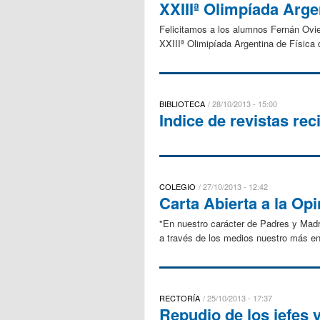
XXIIIª Olimpíada Arge
Felicitamos a los alumnos Fernán Ovied
XXIIIª Olimipíada Argentina de Física d
BIBLIOTECA
28/10/2013 - 15:00
Indice de revistas rec
COLEGIO
27/10/2013 - 12:42
Carta Abierta a la Op
"En nuestro carácter de Padres y Mad
a través de los medios nuestro más en
RECTORÍA
25/10/2013 - 17:37
Repudio de los jefes 