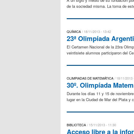
A un siglo y medio de su fundación por
de la sociedad misma. La toma de este
QUÍMICA
18/11/2013 - 13:42
23ª Olimpíada Argenti
El Certamen Nacional de la 23ra Olimpí
veintisiete alumnos participaron del C
OLIMPIADAS DE MATEMÁTICA
18/11/2013 
30º. Olimpíada Matemá
Durante los días 11 y 15 de noviembre
lugar en la Ciudad de Mar del Plata y c
BIBLIOTECA
15/11/2013 - 11:30
Acceso libre a la inf