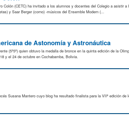
o Colón (CETC) ha invitado a los alumnos y docentes del Colegio a asistir a 
etas) y Saar Berger (corno) -músicos del Ensemble Modern (...
ericana de Astonomía y Astronáutica
arente (5º5ª) quien obtuvo la medalla de bronce en la quinta edición de la Oli
 18 y el 24 de octubre en Cochabamba, Bolivia.
rancés Susana Mantero cuyo blog ha resultado finalista para la VIIª edición de