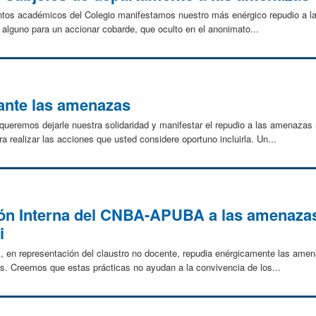
ntos académicos del Colegio manifestamos nuestro más enérgico repudio a la
o alguno para un accionar cobarde, que oculto en el anonimato...
nte las amenazas
remos dejarle nuestra solidaridad y manifestar el repudio a las amenazas r
ra realizar las acciones que usted considere oportuno incluirla. Un...
ón Interna del CNBA-APUBA a las amenazas 
i
en representación del claustro no docente, repudia enérgicamente las amena
os. Creemos que estas prácticas no ayudan a la convivencia de los...