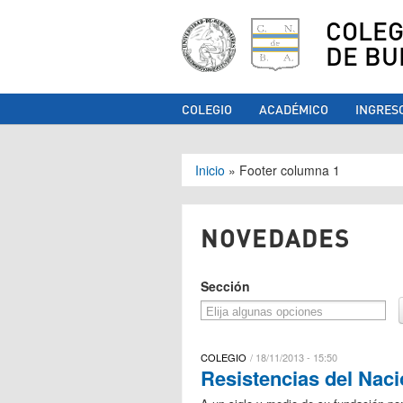
COLEG
DE BU
COLEGIO
ACADÉMICO
INGRES
Se encuentra ust
Inicio
»
Footer columna 1
NOVEDADES
Sección
COLEGIO
18/11/2013 - 15:50
Resistencias del Nac