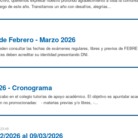
 lectivo, queremos expresar nuestro profundo agradecimiento a toda la comun
largo de este año. Transitamos un año con desafíos, alegrías...
e Febrero - Marzo 2026
eden consultar las fechas de exámenes regulares, libres y previos de FEB
tes deben acreditar su identidad presentando DNI.
026 - Cronograma
a cabo en el colegio tutorías de apoyo académico. El objetivo es apuntalar a
 no promocionadas: - materias previas y/o libres, -...
 23:49
2/2026 al 09/03/2026