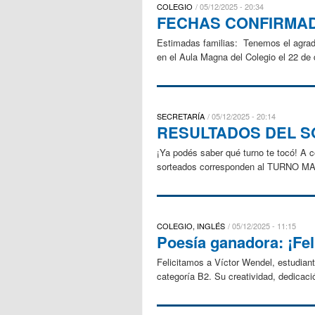
COLEGIO
05/12/2025 - 20:34
FECHAS CONFIRMAD
Estimadas familias: Tenemos el agrado 
en el Aula Magna del Colegio el 22 de d
SECRETARÍA
05/12/2025 - 20:14
RESULTADOS DEL S
¡Ya podés saber qué turno te tocó! A 
sorteados corresponden al TURNO 
COLEGIO, INGLÉS
05/12/2025 - 11:15
Poesía ganadora: ¡Fel
Felicitamos a Víctor Wendel, estudiant
categoría B2. Su creatividad, dedicació