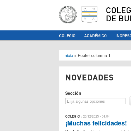
COLEG
DE BU
COLEGIO
ACADÉMICO
INGRES
Se encuentra ust
Inicio
»
Footer columna 1
NOVEDADES
Sección
COLEGIO
23/12/2025 - 01:04
¡Muchas felicidades!