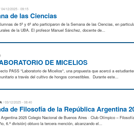
04/12/2025 - 09:15
ana de las Ciencias
lumnas de 5º y 6º año participaron de la Semana de las Ciencias, en particul
urales de la UBA. El profesor Manuel Sánchez, docente de...
9
LABORATORIO DE MICELIOS
ecto PASS "Laboratorio de Micelios", una propuesta que acercó a estudiantes 
munitario a través del cultivo de hongos comestibles. Durante este...
A
03/12/2025 - 08:40
da de Filosofía de la República Argentina 2
 Argentina 2025 Colegio Nacional de Buenos Aires · Club Olímpico – Filosofía
o, 6.ª división) obtuvo la tercera mención, alcanzando el...