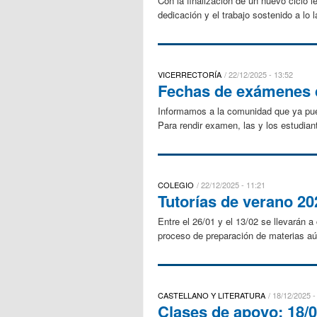
Con la finalización de un nuevo ciclo
dedicación y el trabajo sostenido a lo 
VICERRECTORÍA
22/12/2025 - 13:52
Fechas de exámenes d
Informamos a la comunidad que ya pu
Para rendir examen, las y los estudian
COLEGIO
22/12/2025 - 11:21
Tutorías de verano 2
Entre el 26/01 y el 13/02 se llevarán 
proceso de preparación de materias aún
CASTELLANO Y LITERATURA
18/12/2025 -
Clases de apoyo: 18/0