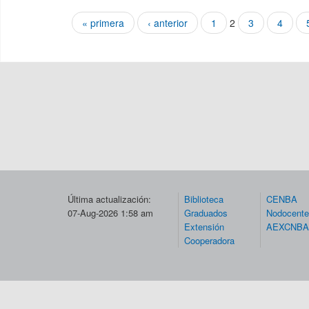
« primera
‹ anterior
1
2
3
4
Páginas
Última actualización:
Biblioteca
CENBA
07-Aug-2026 1:58 am
Graduados
Nodocent
Extensión
AEXCNBA
Cooperadora