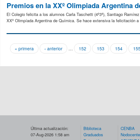
Premios en la XXº Olimpiada Argentina 
El Colegio felicita a los alumnos Carla Taschetti (4º3ª), Santiago Ramírez
XXº Olimpíada Argentina de Química. Se hace extensiva la felicitación a 
« primera
‹ anterior
…
152
153
154
15
Páginas
Última actualización:
Biblioteca
CENBA
07-Aug-2026 1:58 am
Graduados
Nodocent