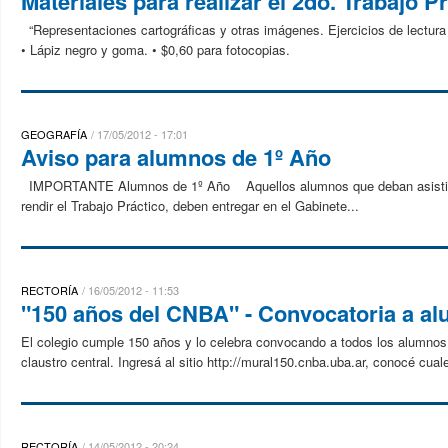
Materiales para realizar el 2do. Trabajo P
“Representaciones cartográficas y otras imágenes. Ejercicios de lectura 
• Lápiz negro y goma. • $0,60 para fotocopias.
GEOGRAFÍA
17/05/2012 - 17:01
Aviso para alumnos de 1º Año
IMPORTANTE Alumnos de 1º Año Aquellos alumnos que deban asistir a l
rendir el Trabajo Práctico, deben entregar en el Gabinete...
RECTORÍA
16/05/2012 - 11:53
"150 años del CNBA" - Convocatoria a a
El colegio cumple 150 años y lo celebra convocando a todos los alumnos a
claustro central. Ingresá al sitio http://mural150.cnba.uba.ar, conocé cual
RECTORÍA
14/05/2012 - 20:24