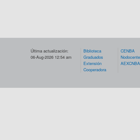
Última actualización:
Biblioteca
CENBA
06-Aug-2026 12:54 am
Graduados
Nodocent
Extensión
AEXCNBA
Cooperadora