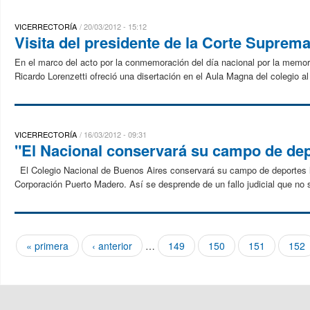
VICERRECTORÍA
20/03/2012 - 15:12
Visita del presidente de la Corte Suprema
En el marco del acto por la conmemoración del día nacional por la memoria
Ricardo Lorenzetti ofreció una disertación en el Aula Magna del colegio al
VICERRECTORÍA
16/03/2012 - 09:31
"El Nacional conservará su campo de dep
El Colegio Nacional de Buenos Aires conservará su campo de deportes lu
Corporación Puerto Madero. Así se desprende de un fallo judicial que no s
« primera
‹ anterior
…
149
150
151
152
Páginas