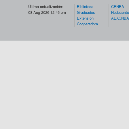
Última actualización:
Biblioteca
CENBA
08-Aug-2026 12:46 pm
Graduados
Nodocent
Extensión
AEXCNBA
Cooperadora