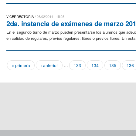
VICERRECTORÍA
26/02/2014 - 15:23
2da. instancia de exámenes de marzo 201
En el segundo turno de marzo pueden presentarse los alumnos que adeud
en calidad de regulares, previos regulares, libres o previos libres. En esta 
« primera
‹ anterior
…
133
134
135
136
Páginas