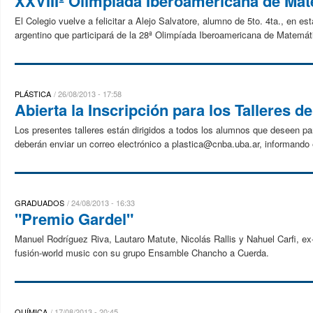
XXVIIIº Olimpíada Iberoamericana de Ma
El Colegio vuelve a felicitar a Alejo Salvatore, alumno de 5to. 4ta., en e
argentino que participará de la 28ª Olimpíada Iberoamericana de Matemáti
PLÁSTICA
26/08/2013 - 17:58
Abierta la Inscripción para los Talleres 
Los presentes talleres están dirigidos a todos los alumnos que deseen part
deberán enviar un correo electrónico a plastica@cnba.uba.ar, informando en
GRADUADOS
24/08/2013 - 16:33
"Premio Gardel"
Manuel Rodríguez Riva, Lautaro Matute, Nicolás Rallis y Nahuel Carfi, ex
fusión-world music con su grupo Ensamble Chancho a Cuerda.
QUÍMICA
17/08/2013 - 20:45