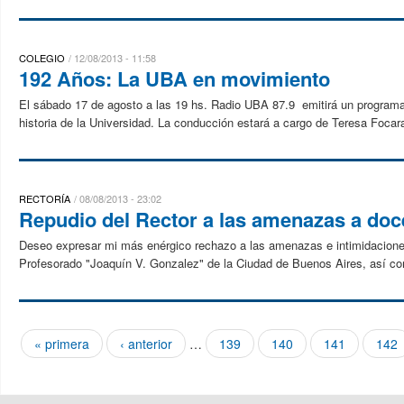
COLEGIO
12/08/2013 - 11:58
192 Años: La UBA en movimiento
El sábado 17 de agosto a las 19 hs. Radio UBA 87.9 emitirá un program
historia de la Universidad. La conducción estará a cargo de Teresa Focar
RECTORÍA
08/08/2013 - 23:02
Repudio del Rector a las amenazas a doce
Deseo expresar mi más enérgico rechazo a las amenazas e intimidaciones 
Profesorado "Joaquín V. Gonzalez" de la Ciudad de Buenos Aires, así como
« primera
‹ anterior
…
139
140
141
142
Páginas