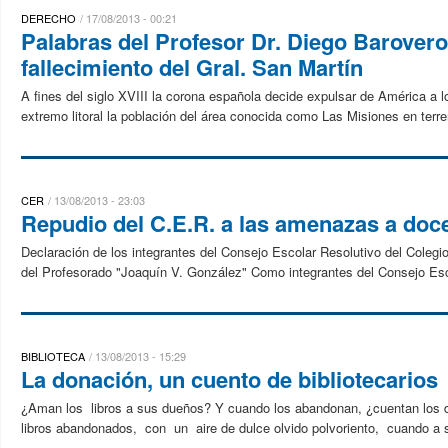
DERECHO
17/08/2013 - 00:21
Palabras del Profesor Dr. Diego Barovero 
fallecimiento del Gral. San Martín
A fines del siglo XVIII la corona española decide expulsar de América a lo
extremo litoral la población del área conocida como Las Misiones en terre
CER
13/08/2013 - 23:03
Repudio del C.E.R. a las amenazas a doce
Declaración de los integrantes del Consejo Escolar Resolutivo del Colegi
del Profesorado "Joaquín V. González" Como integrantes del Consejo Esco
BIBLIOTECA
13/08/2013 - 15:29
La donación, un cuento de bibliotecarios
¿Aman los libros a sus dueños? Y cuando los abandonan, ¿cuentan los dí
libros abandonados, con un aire de dulce olvido polvoriento, cuando a s