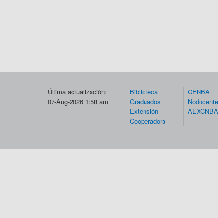
Última actualización:
Biblioteca
CENBA
07-Aug-2026 1:58 am
Graduados
Nodocent
Extensión
AEXCNBA
Cooperadora