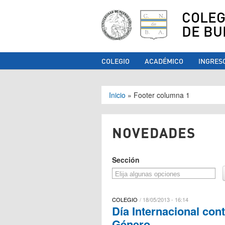
COLEG
DE BU
COLEGIO
ACADÉMICO
INGRES
Se encuentra ust
Inicio
»
Footer columna 1
NOVEDADES
Sección
COLEGIO
18/05/2013 - 16:14
Día Internacional con
Género