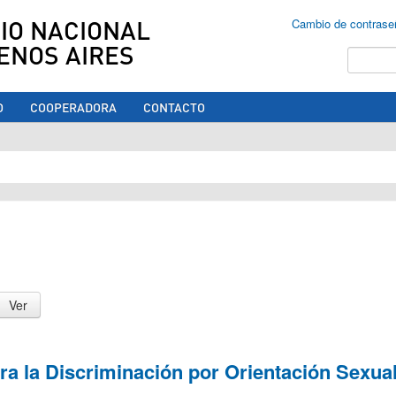
IO NACIONAL
Cambio de contrase
ENOS AIRES
Buscar
O
COOPERADORA
CONTACTO
ed aquí
tra la Discriminación por Orientación Sexual