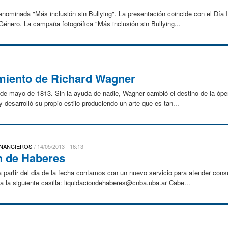
nominada "Más inclusión sin Bullying". La presentación coincide con el Día I
Género. La campaña fotográfica "Más inclusión sin Bullying...
imiento de Richard Wagner
 de mayo de 1813. Sin la ayuda de nadie, Wagner cambió el destino de la ópe
y desarrolló su propio estilo produciendo un arte que es tan...
INANCIEROS
14/05/2013 - 16:13
n de Haberes
partir del dia de la fecha contamos con un nuevo servicio para atender consu
a la siguiente casilla: liquidaciondehaberes@cnba.uba.ar Cabe...