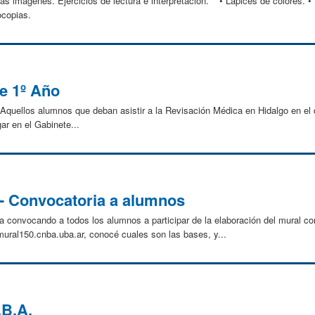
s imágenes. Ejercicios de lectura e interpretación.” • Lápices de colores. •
ocopias.
e 1º Año
os alumnos que deban asistir a la Revisación Médica en Hidalgo en el dí
gar en el Gabinete...
- Convocatoria a alumnos
a convocando a todos los alumnos a participar de la elaboración del mural co
://mural150.cnba.uba.ar, conocé cuales son las bases, y...
.B.A.