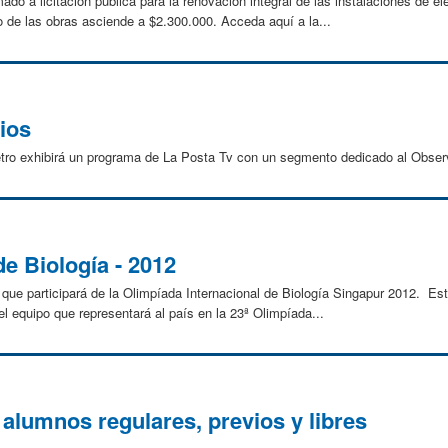
do a licitación pública para la renovación integral de las instalaciones de elec
de las obras asciende a $2.300.000. Acceda aquí a la...
ios
Metro exhibirá un programa de La Posta Tv con un segmento dedicado al Observ
e Biología - 2012
que participará de la Olimpíada Internacional de Biología Singapur 2012. Est
del equipo que representará al país en la 23ª Olimpíada...
alumnos regulares, previos y libres