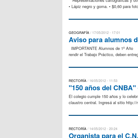
“Representaciones cartográficas y otra
• Lápiz negro y goma. • $0,60 para fot
GEOGRAFÍA
17/05/2012 - 17:01
Aviso para alumnos d
IMPORTANTE Alumnos de 1º Año Aquell
rendir el Trabajo Práctico, deben entre
RECTORÍA
16/05/2012 - 11:53
"150 años del CNBA" 
El colegio cumple 150 años y lo celebr
claustro central. Ingresá al sitio http
RECTORÍA
14/05/2012 - 20:24
Organista para el C.N