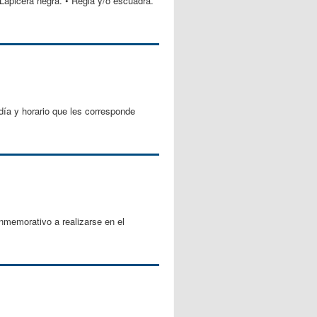
 Lapicera negra. • Regla y/o escuadra.
a y horario que les corresponde
nmemorativo a realizarse en el