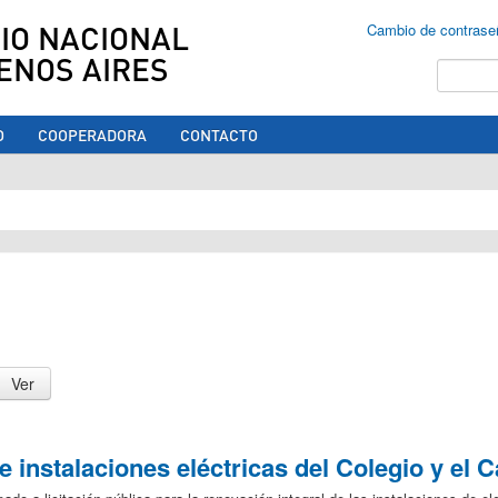
IO NACIONAL
Cambio de contrase
ENOS AIRES
Buscar
O
COOPERADORA
CONTACTO
ed aquí
e instalaciones eléctricas del Colegio y el