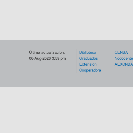
Última actualización:
Biblioteca
CENBA
06-Aug-2026 3:59 pm
Graduados
Nodocent
Extensión
AEXCNBA
Cooperadora