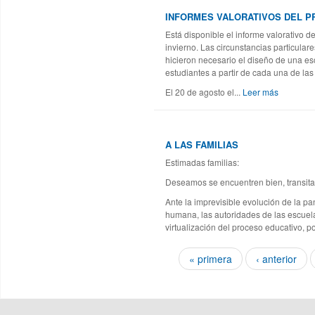
INFORMES VALORATIVOS DEL P
Está disponible el informe valorativo d
invierno. Las circunstancias particular
hicieron necesario el diseño de una es
estudiantes a partir de cada una de la
El 20 de agosto el...
Leer más
A LAS FAMILIAS
Estimadas familias:
Deseamos se encuentren bien, transita
Ante la imprevisible evolución de la p
humana, las autoridades de las escuel
virtualización del proceso educativo,
Páginas
« primera
‹ anterior