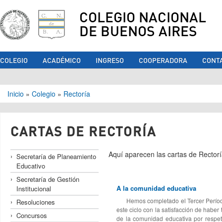
COLEGIO NACIONAL
DE BUENOS AIRES
COLEGIO
ACADÉMICO
INGRESO
COOPERADORA
CONT
Se encuentra usted aquí
Inicio
»
Colegio
»
Rectoría
CARTAS DE RECTORÍA
Aquí aparecen las cartas de Rector
Secretaría de Planeamiento
Educativo
Secretaría de Gestión
A la comunidad educativa
Institucional
Hemos completado el Tercer Período de
Resoluciones
este ciclo con la satisfacción de habe
Concursos
de la comunidad educativa por respet