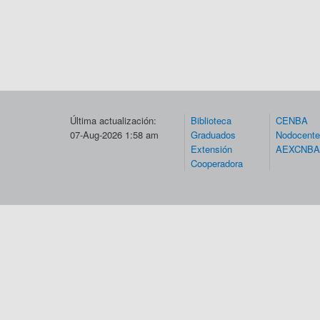
Última actualización:
Biblioteca
CENBA
07-Aug-2026 1:58 am
Graduados
Nodocent
Extensión
AEXCNBA
Cooperadora