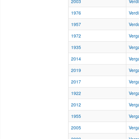
2003
Verd
1976
Verdi
1957
Verd
1972
Verga
1935
Verg
2014
Verg
2019
Verga
2017
Verg
1922
Verg
2012
Verga
1955
Verg
2005
Verg