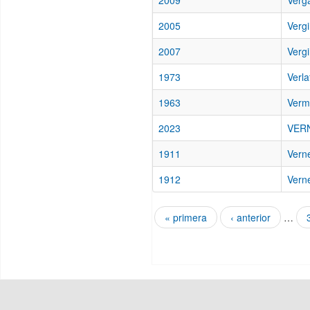
2009
Verga
2005
Vergi
2007
Vergi
1973
Verla
1963
Verm
2023
VERN
1911
Vern
1912
Vern
« primera
‹ anterior
…
Páginas