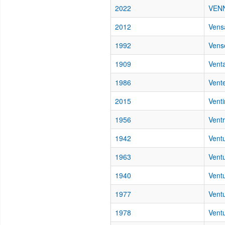
2022
VENN
2012
Vensa
1992
Vense
1909
Venta
1986
Vent
2015
Venti
1956
Vent
1942
Ventu
1963
Ventu
1940
Ventu
1977
Vent
1978
Ventu