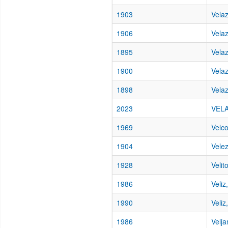
1903
Vela
1906
Vela
1895
Vela
1900
Vela
1898
Vela
2023
VEL
1969
Velco
1904
Velez
1928
Velit
1986
Veliz
1990
Veliz
1986
Velja