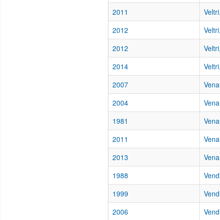
2011
Veltr
2012
Veltr
2012
Veltr
2014
Veltr
2007
Vena
2004
Vena
1981
Vena
2011
Venan
2013
Vena
1988
Vendi
1999
Vendi
2006
Vend