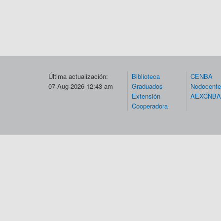
Última actualización:
Biblioteca
CENBA
07-Aug-2026 12:43 am
Graduados
Nodocent
Extensión
AEXCNBA
Cooperadora