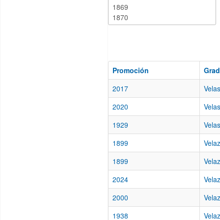
Promoción
Gra
2017
Vela
2020
Vela
1929
Vela
1899
Velaz
1899
Vela
2024
Velaz
2000
Vela
1938
Vela