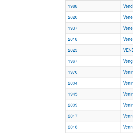
1988
Vendr
2020
Vene
1937
Vene
2018
Vene
2023
VENE
1967
Veng
1970
Venin
2004
Veni
1945
Venin
2009
Venin
2017
Venne
2018
Venne