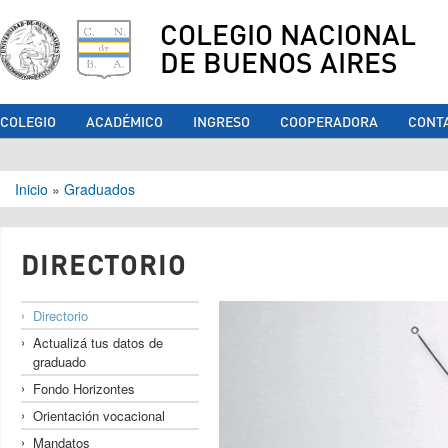
COLEGIO NACIONAL
DE BUENOS AIRES
COLEGIO
ACADÉMICO
INGRESO
COOPERADORA
CONT
Se encuentra usted aquí
Inicio
»
Graduados
DIRECTORIO
Directorio
Actualizá tus datos de
graduado
Fondo Horizontes
Orientación vocacional
Mandatos