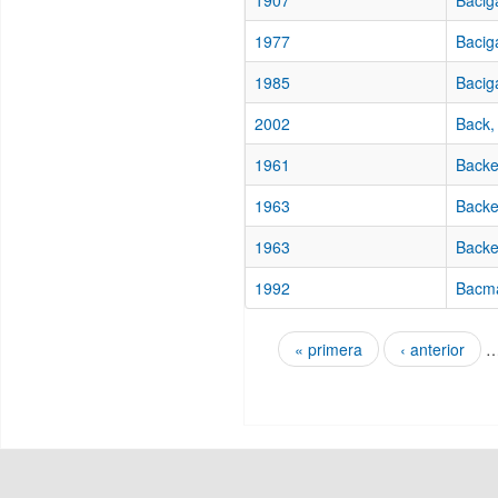
1907
Bacig
1977
Baciga
1985
Bacig
2002
Back,
1961
Backe
1963
Backe
1963
Backer
1992
Bacm
« primera
‹ anterior
Páginas