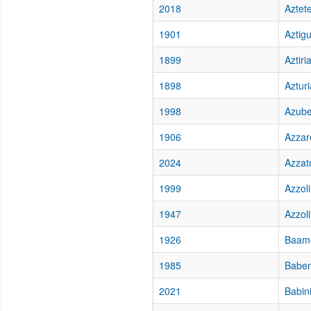
2018
Aztete
1901
Aztig
1899
Aztiri
1898
Azturi
1998
Azube
1906
Azzare
2024
Azzat
1999
Azzol
1947
Azzol
1926
Baamo
1985
Baben
2021
Babini