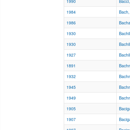
1990
Bacci
1984
Bach,
1986
Bacha
1930
Bachil
1930
Bachi
1927
Bachi
1891
Bachm
1932
Bachm
1945
Bachm
1949
Bach
1905
Baciga
1907
Bacig