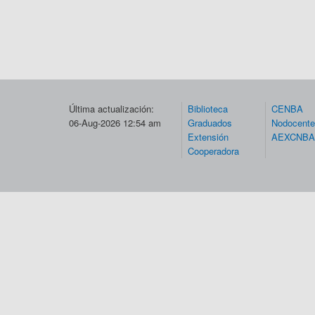
Última actualización:
Biblioteca
CENBA
06-Aug-2026 12:54 am
Graduados
Nodocent
Extensión
AEXCNBA
Cooperadora