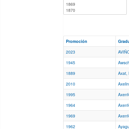
Promoción
Grad
2023
AVIÑO
1945
Awsch
1889
Axat,
2010
Axelir
1995
Axenf
1964
Axenf
1969
Axenf
1962
Ayagu