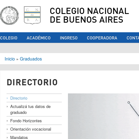
COLEGIO NACIONAL
DE BUENOS AIRES
COLEGIO
ACADÉMICO
INGRESO
COOPERADORA
CONT
Se encuentra usted aquí
Inicio
»
Graduados
DIRECTORIO
Directorio
Actualizá tus datos de
graduado
Fondo Horizontes
Orientación vocacional
Mandatos