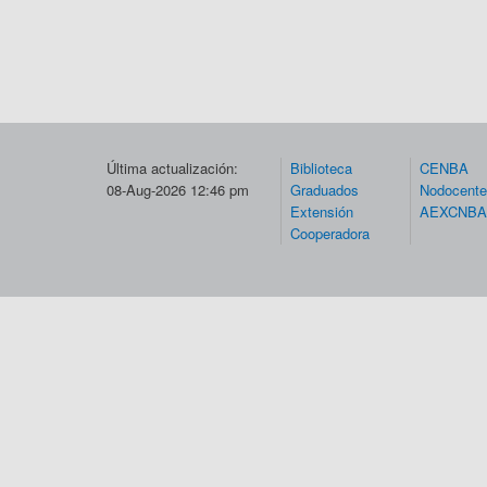
Última actualización:
Biblioteca
CENBA
08-Aug-2026 12:46 pm
Graduados
Nodocent
Extensión
AEXCNBA
Cooperadora