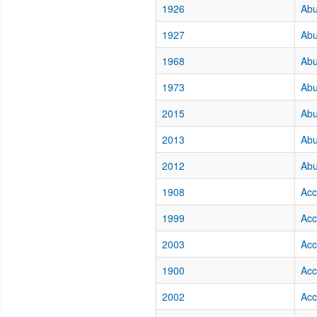
1926
Abu
1927
Abu
1968
Abu
1973
Abu
2015
Abu
2013
Abu
2012
Abu
1908
Acc
1999
Acc
2003
Acc
1900
Acc
2002
Acc