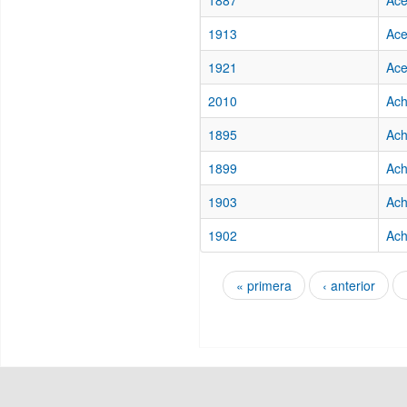
1887
Ace
1913
Ace
1921
Ace
2010
Ach
1895
Ach
1899
Ach
1903
Ach
1902
Ach
« primera
‹ anterior
Páginas