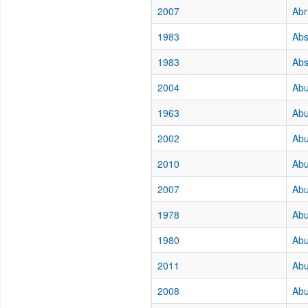
2007
Abr
1983
Abs
1983
Abs
2004
Abu
1963
Abu
2002
Abu
2010
Abu
2007
Abu
1978
Abu
1980
Abu
2011
Abu
2008
Abu