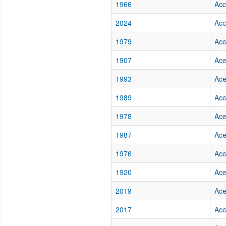
1966
Acc
2024
Acc
1979
Ace
1907
Ace
1993
Ace
1989
Ace
1978
Ace
1987
Ace
1976
Ace
1920
Ace
2019
Ace
2017
Ace