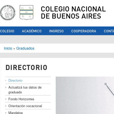
COLEGIO NACIONAL
DE BUENOS AIRES
COLEGIO
ACADÉMICO
INGRESO
COOPERADORA
CONT
Se encuentra usted aquí
Inicio
»
Graduados
DIRECTORIO
Directorio
Actualizá tus datos de
graduado
Fondo Horizontes
Orientación vocacional
Mandatos