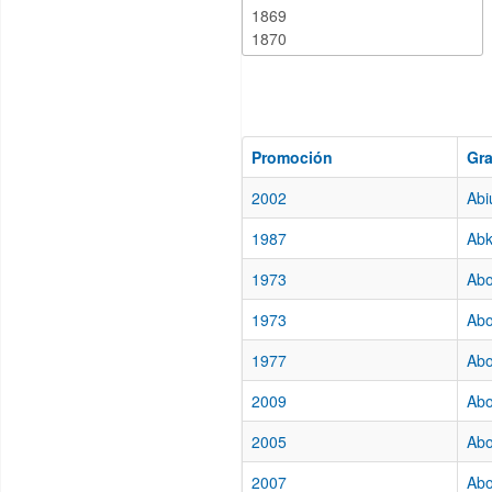
Promoción
Gr
2002
Abi
1987
Abk
1973
Abo
1973
Abo
1977
Abo
2009
Abo
2005
Abo
2007
Abo