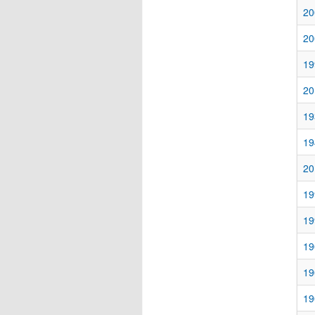
20
20
19
20
19
19
20
19
19
19
19
19