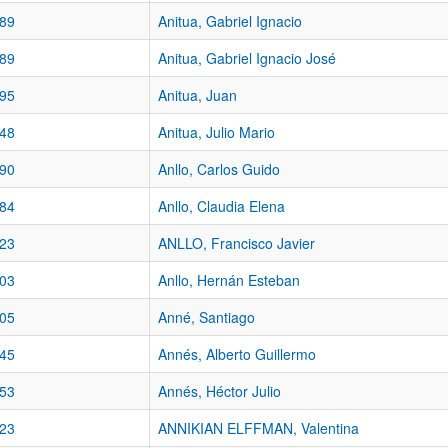
89
Anitua, Gabriel Ignacio
89
Anitua, Gabriel Ignacio José
95
Anitua, Juan
48
Anitua, Julio Mario
90
Anllo, Carlos Guido
84
Anllo, Claudia Elena
23
ANLLO, Francisco Javier
03
Anllo, Hernán Esteban
05
Anné, Santiago
45
Annés, Alberto Guillermo
53
Annés, Héctor Julio
23
ANNIKIAN ELFFMAN, Valentina