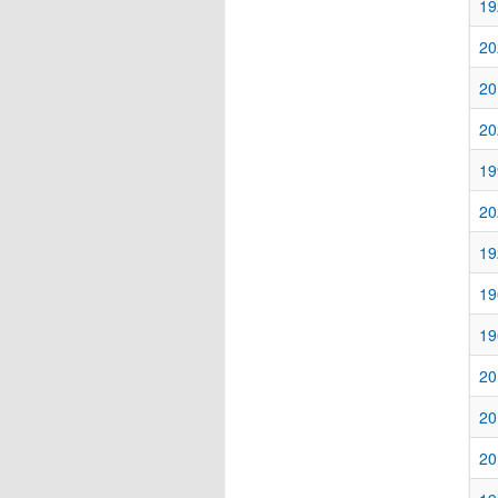
19
20
20
20
19
20
19
19
19
20
20
20