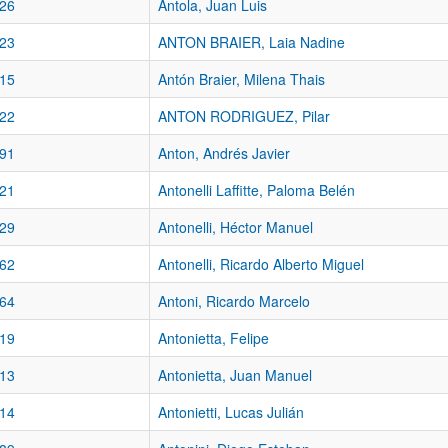
26
Antola, Juan Luis
23
ANTON BRAIER, Laia Nadine
15
Antón Braier, Milena Thais
22
ANTON RODRIGUEZ, Pilar
91
Anton, Andrés Javier
21
Antonelli Laffitte, Paloma Belén
29
Antonelli, Héctor Manuel
62
Antonelli, Ricardo Alberto Miguel
64
Antoni, Ricardo Marcelo
19
Antonietta, Felipe
13
Antonietta, Juan Manuel
14
Antonietti, Lucas Julián