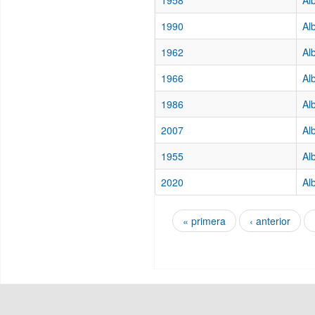
1958
Al
1990
Al
1962
Al
1966
Al
1986
Al
2007
Al
1955
Al
2020
Al
« primera
‹ anterior
Páginas