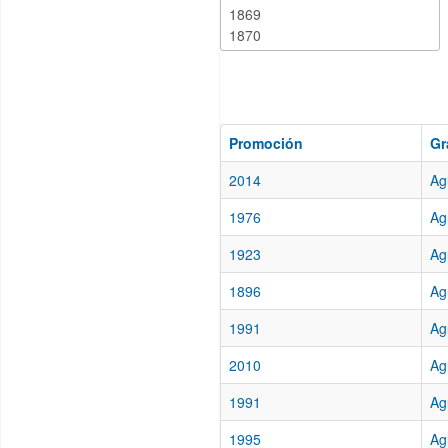
Promoción
Gr
2014
Ag
1976
Ag
1923
Ag
1896
Ag
1991
Ag
2010
Ag
1991
Ag
1995
Ag