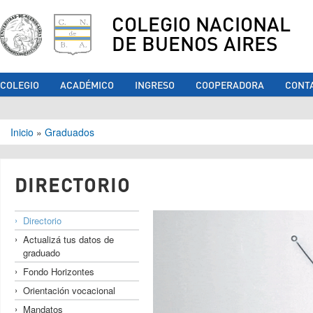
COLEGIO NACIONAL
DE BUENOS AIRES
COLEGIO
ACADÉMICO
INGRESO
COOPERADORA
CONT
Se encuentra usted aquí
Inicio
»
Graduados
DIRECTORIO
Directorio
Actualizá tus datos de
graduado
Fondo Horizontes
Orientación vocacional
Mandatos