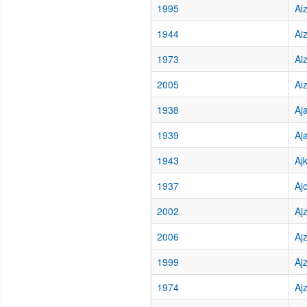
1995
Ai
1944
Ai
1973
Ai
2005
Ai
1938
Aj
1939
Aj
1943
Aj
1937
Ajo
2002
Aj
2006
Ajz
1999
Aj
1974
Aj