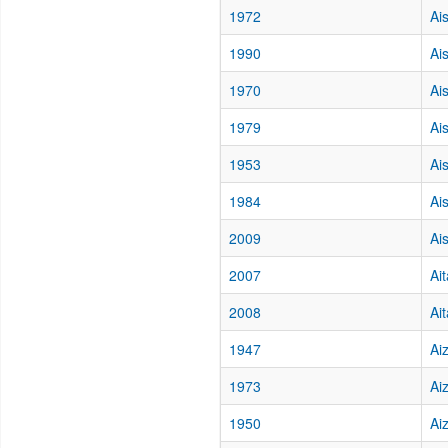
1972
Ai
1990
Ai
1970
Ai
1979
Ai
1953
Ai
1984
Ai
2009
Ai
2007
Ai
2008
Ai
1947
Ai
1973
Ai
1950
Ai