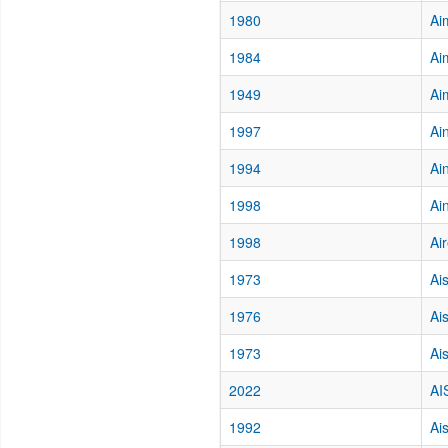
1980
Ai
1984
Ai
1949
Ai
1997
Ai
1994
Ai
1998
Ai
1998
Ai
1973
Ai
1976
Ai
1973
Ai
2022
AI
1992
Ai