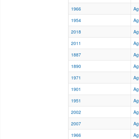
1966
Ag
1954
Ag
2018
Ag
2011
Ag
1887
Ag
1890
Ag
1971
Ag
1901
Ag
1951
Ag
2002
Ag
2007
Ag
1966
Ag