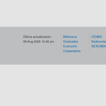
Última actualización:
Biblioteca
CENBA
08-Aug-2026 12:46 pm
Graduados
Nodocent
Extensión
AEXCNBA
Cooperadora